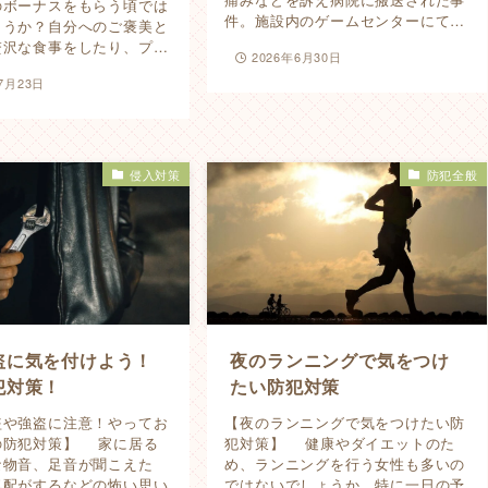
のボーナスをもらう頃では
件。施設内のゲームセンターにて…
ょうか？自分へのご褒美と
贅沢な食事をしたり、プ…
2026年6月30日
7月23日
侵入対策
防犯全般
盗に気を付けよう！
夜のランニングで気をつけ
犯対策！
たい防犯対策
盗や強盗に注意！やってお
【夜のランニングで気をつけたい防
の防犯対策】 家に居る
犯対策】 健康やダイエットのた
な物音、足音が聞こえた
め、ランニングを行う女性も多いの
気配がするなどの怖い思い
ではないでしょうか。特に一日の予