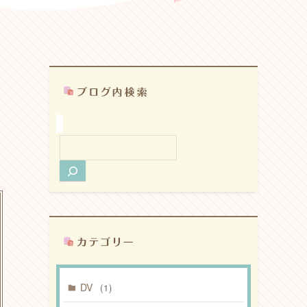
検
索
DV
(1)