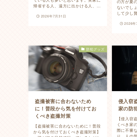
の方が夏
帰省する人、遠方に出かける人、…
ないでし
して少し
2026年7月31日
2026年
防犯グッズ
盗撮被害に合わないため
侵入窃
に！普段から気を付けてお
家の防
くべき盗撮対策
【侵入窃
くべき家
【盗撮被害に合わないために！普段
際に不審
から気を付けておくべき盗撮対策】
り、人の