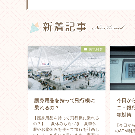
防犯対策
護身用品を持って飛行機に
今日か
乗れるの？
ニ・銀
犯対策
【護身用品を持って飛行機に乗れる
の？】 夏休みも近づき、夏季休
【今日か
暇やお盆休みを使って旅行を計画し
のATM
ている人も多いと思います。実家に