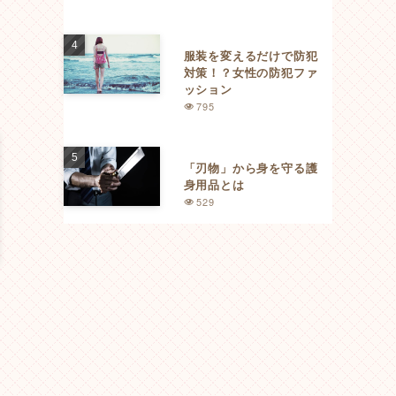
服装を変えるだけで防犯
対策！？女性の防犯ファ
ッション
795
「刃物」から身を守る護
身用品とは
529