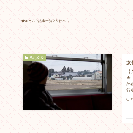
ホーム
記事一覧
夜行バス
防犯全般
女
【
今
外
行