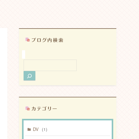
検
索
DV
(1)