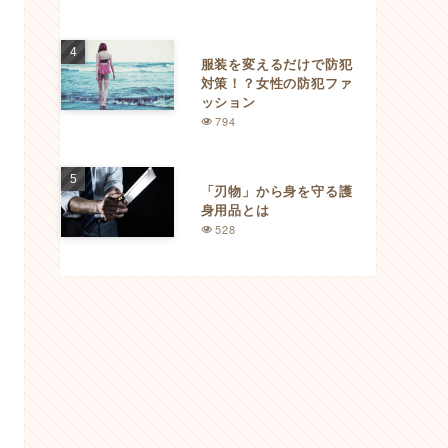
服装を変えるだけで防犯
対策！？女性の防犯ファ
ッション
794
「刃物」から身を守る護
身用品とは
528