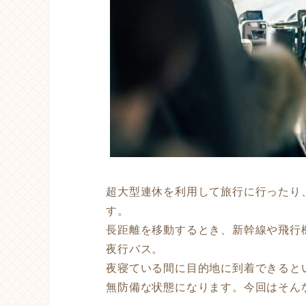
超大型連休を利用して旅行に行ったり
す。
長距離を移動するとき、新幹線や飛行
夜行バス。
夜寝ている間に目的地に到着できると
無防備な状態になります。今回はそん