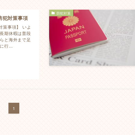
防犯対策
防犯対策事項
対策事項】 いよ
長期休暇は普段
らと海外まで足
行...
1