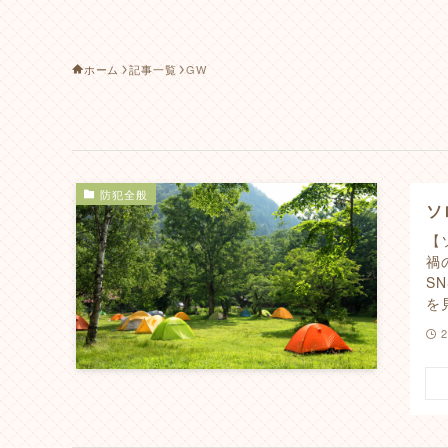
ホーム
記事一覧
GW
防犯全般
ソ
【
禍
S
を