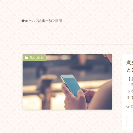
ホーム
記事一覧
画面
防犯全般
意
と
【
電
ト
ホ