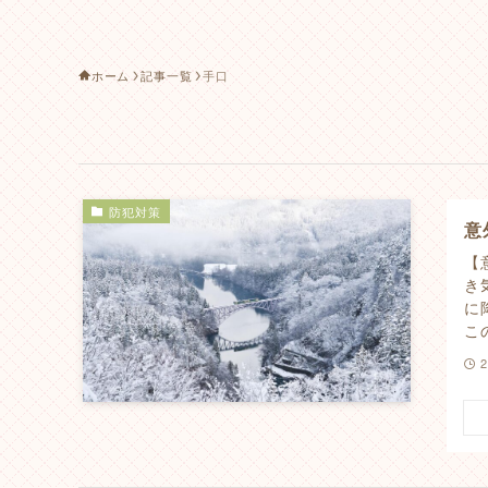
ホーム
記事一覧
手口
防犯対策
意
【
き
に
こ