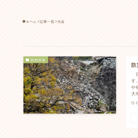
ホーム
記事一覧
強姦
防犯対策
防
日
す
や
大