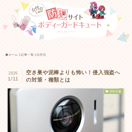
ホーム
記事一覧
凶悪犯
空き巣や泥棒よりも怖い！侵入強盗へ
2025
1/11
の対策・種類とは
防犯全般