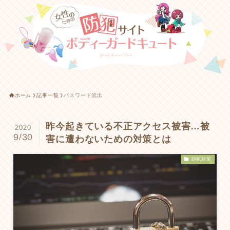
ホーム
記事一覧
パスワード流出
昨今起きている不正アクセス被害…被
2020
9/30
害に遭わないための対策とは
防犯対策