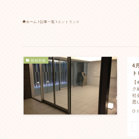
ホーム
記事一覧
エントランス
防犯対策
4
ト
【
ク
社
思