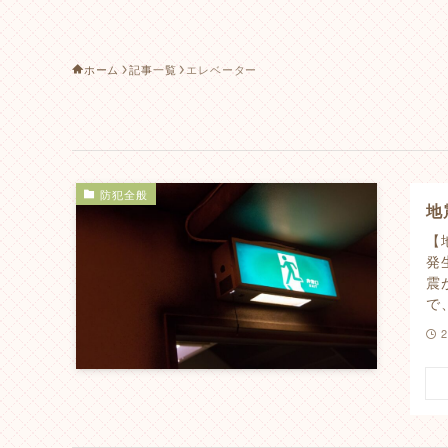
ホーム
記事一覧
エレベーター
防犯全般
地
【
発
震
で