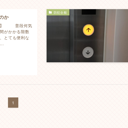
防犯全般
のか
のか】 普段何気
間がかかる階数
、とても便利な
.
1