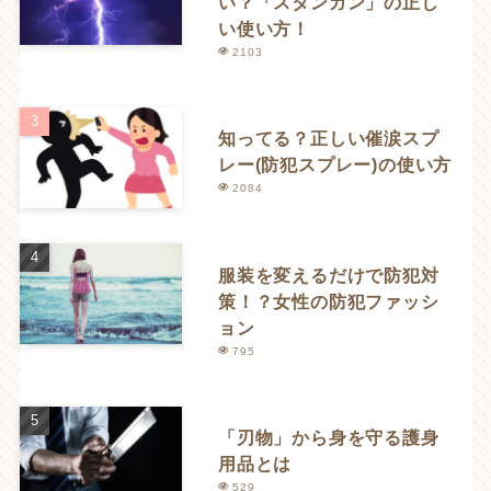
い？「スタンガン」の正し
い使い方！
2103
知ってる？正しい催涙スプ
レー(防犯スプレー)の使い方
2084
服装を変えるだけで防犯対
策！？女性の防犯ファッシ
ョン
795
「刃物」から身を守る護身
用品とは
529