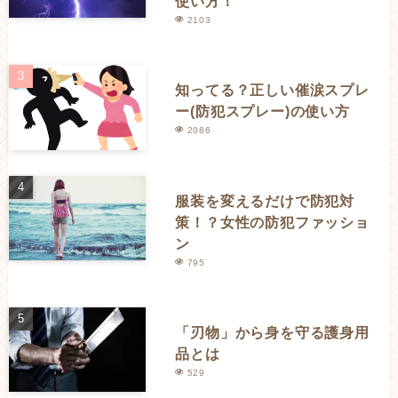
使い方！
2103
知ってる？正しい催涙スプレ
ー(防犯スプレー)の使い方
2086
服装を変えるだけで防犯対
策！？女性の防犯ファッショ
ン
795
「刃物」から身を守る護身用
品とは
529